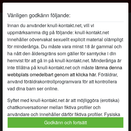
Knull Kontakt
Vänligen godkänn följande:
RödhårigaStinisens profil
Innan du använder knull-kontakt.net, vill vi
uppmärksamma dig på följande: knull-kontakt.net
innehåller oövervakat sexuellt explicit material olämpligt
för minderåriga. Du måste vara minst 18 år gammal och
ha nått den åldersgräns som gäller för samtycke i din
hemvist för att gå in på knull-kontakt.net. Minderåriga är
inte tillåtna på knull-kontakt.net och måste
lämna denna
webbplats omedelbart genom att klicka här.
Föräldrar,
använd föräldrakontrollprogramvara för att kontrollera
vad dina barn ser online.
Syftet med knull-kontakt.net är att möjliggöra (erotiska)
chattkonversationer mellan fiktiva profiler och
användare och innehåller därför fiktiva profiler. Fysiska
möten är inte möjliga med dessa fiktiva profiler. Riktiga
Godkänn och fortsätt
star
chat
Lägg till
Chatta nu
användare finns också på webbplatsen. För att skilja