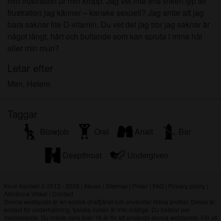
min frustration ur min kropp. Jag vet inte ens vilken typ av
frustration jag känner – kanske sexuell? Jag antar att jag
bara saknar lite D-vitamin. Du vet det jag tror jag saknar är
något långt, hårt och bultande som kan spruta i mina hål
eller min mun?
Letar efter
Man, Hetero
Taggar
Blowjob
Oral
Analt
Bar
Deepthroat
Undergiven
Knull Kontakt © 2012 - 2026
|
Abuse
|
Sitemap
|
Priser
|
FAQ
|
Privacy policy
|
Allmänna Villkor
|
Contact
Denna webbplats är en erotisk chattjänst och använder fiktiva profiler. Dessa är
endast för underhållning, fysiska möten är inte möjliga. Du betalar per
meddelande. Du måste vara över 18 år för att använda denna webbplats. För att