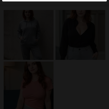
mellan dessa användare, besök
FAQ
.
Du intygar att följande fakta är korrekta:
Jag godkänner att denna webbplats får använda
cookies och liknande tekniker för analys- och
reklamändamål.
Jag är minst 18 år gammal och har nått
åldersgränsen för samtycke i min hemvist.
Jag kommer inte att distribuera något material från
knull-kontakt.net.
Jag kommer inte att tillåta minderåriga att få tillgång
till knull-kontakt.net eller något material som finns i
det.
Allt material jag ser eller laddar ner från knull-
kontakt.net är för min personliga användning och
jag kommer inte att visa det för en minderårig.
Jag kontaktades inte av leverantörerna av detta
material, och jag väljer frivilligt att se eller ladda ner