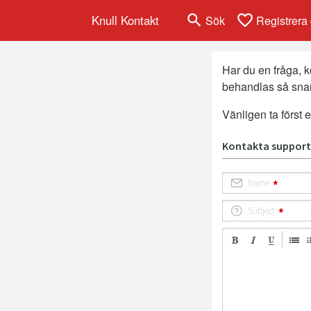
search
favorite_border
Knull Kontakt
Sök
Registrera 
Har du en fråga, 
behandlas så snar
Vänligen ta först e