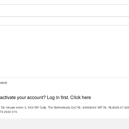
ctivate your account? Log in first. Click here
V. De nieuwe erven 3, 5431NV Cuijk, The Netherlands CoC Nr.: 64928543 VAT Nr.: NL8559.07.52
173 2032 015.