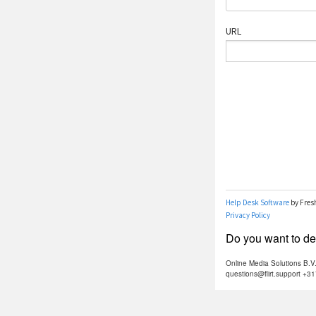
Do you want to dea
Online Media Solutions B.
questions@flirt.support +3