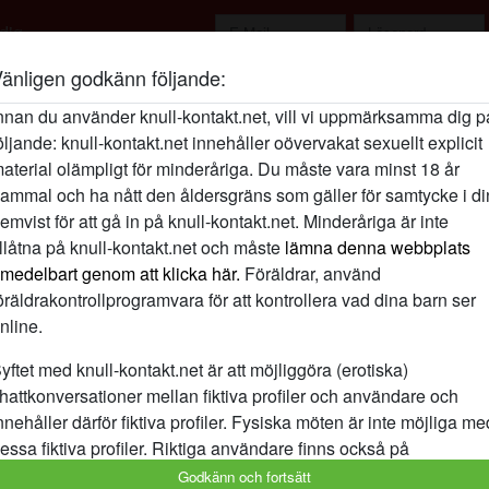
dig
änligen godkänn följande:
Beskrivning
person_pin
nnan du använder knull-kontakt.net, vill vi uppmärksamma dig p
öljande: knull-kontakt.net innehåller oövervakat sexuellt explicit
Min ålder skulle oundvikligen synas med li
aterial olämpligt för minderåriga. Du måste vara minst 18 år
hårstrån, men mina bröst är fortfarande re
ammal och ha nått den åldersgräns som gäller för samtycke i di
fyllighet är fortfarande på punkt. Det skul
emvist för att gå in på knull-kontakt.net. Minderåriga är inte
från dina händer eller ett aggressivt sug f
illåtna på knull-kontakt.net och måste
lämna denna webbplats
Letar efter
medelbart genom att klicka här.
Föräldrar, använd
öräldrakontrollprogramvara för att kontrollera vad dina barn ser
Man, Hetero, 18-25, 26-35, 36-54, 55+
nline.
yftet med knull-kontakt.net är att möjliggöra (erotiska)
Taggar
hattkonversationer mellan fiktiva profiler och användare och
Milf
Mogen
Mormor
nnehåller därför fiktiva profiler. Fysiska möten är inte möjliga me
essa fiktiva profiler. Riktiga användare finns också på
Fancy
ebbplatsen. För att skilja mellan dessa användare, besök
FAQ
.
Godkänn och fortsätt