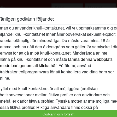
dig
änligen godkänn följande:
Beskrivning
person_pin
nnan du använder knull-kontakt.net, vill vi uppmärksamma dig p
öljande: knull-kontakt.net innehåller oövervakat sexuellt explicit
Trots att jag nått den här åldern befinner 
aterial olämpligt för minderåriga. Du måste vara minst 18 år
världen och träffa olika män. Eftersom jag ä
ammal och ha nått den åldersgräns som gäller för samtycke i di
jorden, vill jag bara hitta en man här. Va
emvist för att gå in på knull-kontakt.net. Minderåriga är inte
föredrar ett busigt skämt.
illåtna på knull-kontakt.net och måste
lämna denna webbplats
Letar efter
medelbart genom att klicka här.
Föräldrar, använd
öräldrakontrollprogramvara för att kontrollera vad dina barn ser
Man, Hetero, 26-35, 36-54
nline.
yftet med knull-kontakt.net är att möjliggöra (erotiska)
Taggar
hattkonversationer mellan fiktiva profiler och användare och
Milf
Mogen
Analt
nnehåller därför fiktiva profiler. Fysiska möten är inte möjliga me
essa fiktiva profiler. Riktiga användare finns också på
ebbplatsen. För att skilja mellan dessa användare, besök
FAQ
.
Godkänn och fortsätt